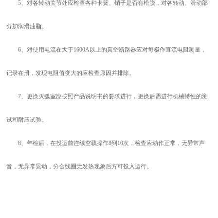
5、对各转动关节处应检查各种卡簧、销子是否有松脱，对各转动、滑动部
分加润滑油脂。
6、对使用电流在大于1600A以上的真空断路器应对每极作直流电阻测量，
记录在册，发现电阻值变大的应检查原因并排除。
7、更换灭弧室应按照产品说明书的要求进行，更换后需进行机械特性的测
试和耐压试验。
8、年检后，在投运前连续空载操作8到10次，检查应动作正常，无异常声
音，无异常晃动，分合线圈无发热现象后方可投入运行。